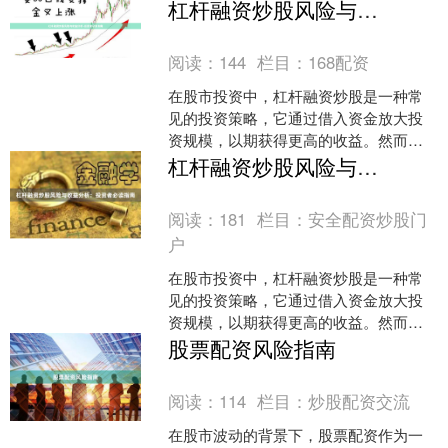
资规模，以期望获得更高收益的操作方
杠杆融资炒股风险与收益分析-投资者必读指南
式。然而，杠杆是一把双刃....
阅读：
144
栏目：
168配资
在股市投资中，杠杆融资炒股是一种常
见的投资策略，它通过借入资金放大投
资规模，以期获得更高的收益。然而，
杠杆融资炒股既可能带来丰厚的回报，
杠杆融资炒股风险与收益分析：投资者必读指南
也可能导致巨大的亏损。本....
阅读：
181
栏目：
安全配资炒股门
户
在股市投资中，杠杆融资炒股是一种常
见的投资策略，它通过借入资金放大投
资规模，以期获得更高的收益。然而，
杠杆融资炒股也伴随着巨大的风险。本
股票配资风险指南
文将从风险与收益的角度，....
阅读：
114
栏目：
炒股配资交流
在股市波动的背景下，股票配资作为一