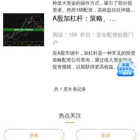
种放大资金的操作方式，吸引了部分投
资者。然而168配资，高收益往往伴随着
高风险。本文旨在为投资者提供一份实
A股加杠杆：策略、风险与操作指南
用的股票配资风险指南....
阅读：
159
栏目：
安全配资炒股门
户
在A股市场中，加杠杆是一种常见的投资
策略配资公司查询，通过借入资金放大
投资规模，以期获得更高收益。然而，
杠杆交易的双刃剑特性意味着它既可能
放大收益，也可能加剧亏....
共 1 页/6 条记录
热点关注
炒股
配资