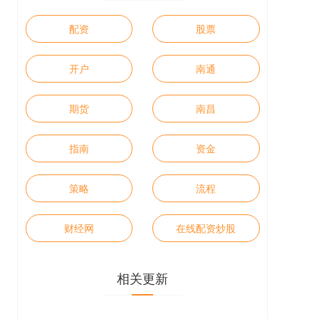
配资
股票
开户
南通
期货
南昌
指南
资金
策略
流程
财经网
在线配资炒股
相关更新