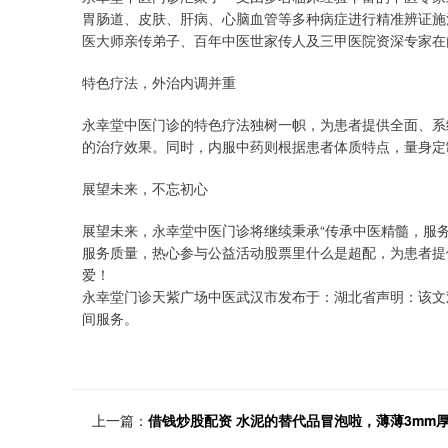
胃肠道、皮肤、肝病、心脑血管等多种病症进行精准辨证施
医大师亲传弟子、百年中医世家传人及三甲医院资深专家在
特色疗法，外治内调并重
永幸堂中医门诊的特色疗法独树一帜，为患者提供全面、系
的治疗效果。同时，内服中药则根据患者体质特点，量身定
展望未来，不忘初心
展望未来，永幸堂中医门诊将继续秉承“传承中医精髓，服
服务质量，热心参与公益活动股票里什么是超配，为患者提
爱！
永幸堂门诊天紫广场中医武汉市发布于：湖北省声明：该文
间服务。
上一篇：
借钱炒股配资 水泥的替代品冒泡啦，薄薄3mm